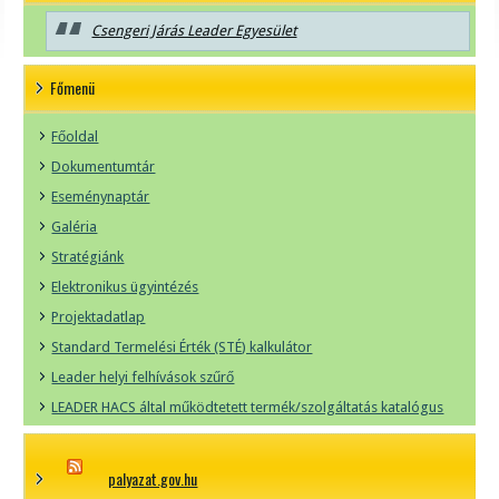
Csengeri Járás Leader Egyesület
Főmenü
Főoldal
Dokumentumtár
Eseménynaptár
Galéria
Stratégiánk
Elektronikus ügyintézés
Projektadatlap
Standard Termelési Érték (STÉ) kalkulátor
Leader helyi felhívások szűrő
LEADER HACS által működtetett termék/szolgáltatás katalógus
palyazat.gov.hu