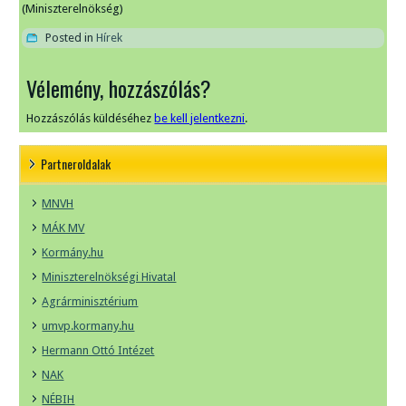
(Miniszterelnökség)
Posted in
Hírek
Vélemény, hozzászólás?
Hozzászólás küldéséhez
be kell jelentkezni
.
Partneroldalak
MNVH
MÁK MV
Kormány.hu
Miniszterelnökségi Hivatal
Agrárminisztérium
umvp.kormany.hu
Hermann Ottó Intézet
NAK
NÉBIH