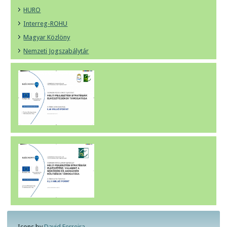
HURO
Interreg-ROHU
Magyar Közlöny
Nemzeti Jogszabálytár
Icons by
David Ferreira