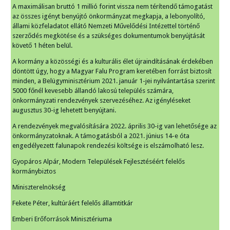
A maximálisan bruttó 1 millió forint vissza nem térítendő támogatást
az összes igényt benyújtó önkormányzat megkapja, a lebonyolító,
állami közfeladatot ellátó Nemzeti Művelődési Intézettel történő
szerződés megkötése és a szükséges dokumentumok benyújtását
követő 1 héten belül.
A kormány a közösségi és a kulturális élet újraindításának érdekében
döntött úgy, hogy a Magyar Falu Program keretében forrást biztosít
minden, a Belügyminisztérium 2021. január 1-jei nyilvántartása szerint
5000 főnél kevesebb állandó lakosú település számára,
önkormányzati rendezvények szervezéséhez. Az igényléseket
augusztus 30-ig lehetett benyújtani.
A rendezvények megvalósítására 2022. április 30-ig van lehetősége az
önkormányzatoknak. A támogatásból a 2021. június 14-e óta
engedélyezett falunapok rendezési költsége is elszámolható lesz.
Gyopáros Alpár, Modern Települések Fejlesztéséért felelős
kormánybiztos
Miniszterelnökség
Fekete Péter, kultúráért felelős államtitkár
Emberi Erőforrások Minisztériuma