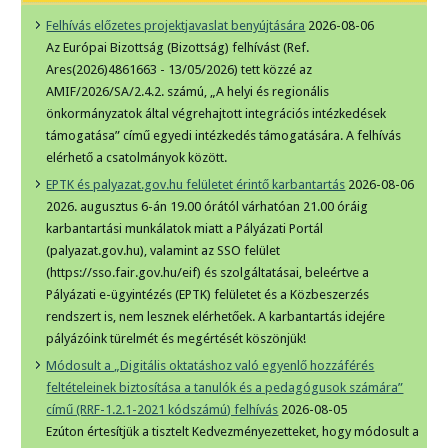
Felhívás előzetes projektjavaslat benyújtására
2026-08-06
Az Európai Bizottság (Bizottság) felhívást (Ref.
Ares(2026)4861663 - 13/05/2026) tett közzé az
AMIF/2026/SA/2.4.2. számú, „A helyi és regionális
önkormányzatok által végrehajtott integrációs intézkedések
támogatása” című egyedi intézkedés támogatására. A felhívás
elérhető a csatolmányok között.
EPTK és palyazat.gov.hu felületet érintő karbantartás
2026-08-06
2026. augusztus 6-án 19.00 órától várhatóan 21.00 óráig
karbantartási munkálatok miatt a Pályázati Portál
(palyazat.gov.hu), valamint az SSO felület
(https://sso.fair.gov.hu/eif) és szolgáltatásai, beleértve a
Pályázati e-ügyintézés (EPTK) felületet és a Közbeszerzés
rendszert is, nem lesznek elérhetőek. A karbantartás idejére
pályázóink türelmét és megértését köszönjük!
Módosult a „Digitális oktatáshoz való egyenlő hozzáférés
feltételeinek biztosítása a tanulók és a pedagógusok számára”
című (RRF-1.2.1-2021 kódszámú) felhívás
2026-08-05
Ezúton értesítjük a tisztelt Kedvezményezetteket, hogy módosult a