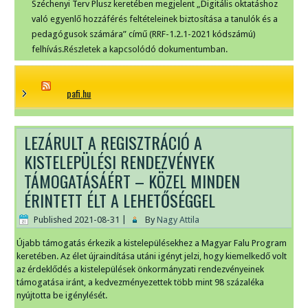
Széchenyi Terv Plusz keretében megjelent „Digitális oktatáshoz
való egyenlő hozzáférés feltételeinek biztosítása a tanulók és a
pedagógusok számára” című (RRF-1.2.1-2021 kódszámú)
felhívás.Részletek a kapcsolódó dokumentumban.
pafi.hu
LEZÁRULT A REGISZTRÁCIÓ A
KISTELEPÜLÉSI RENDEZVÉNYEK
TÁMOGATÁSÁÉRT – KÖZEL MINDEN
ÉRINTETT ÉLT A LEHETŐSÉGGEL
Published
2021-08-31
|
By
Nagy Attila
Újabb támogatás érkezik a kistelepülésekhez a Magyar Falu Program
keretében. Az élet újraindítása utáni igényt jelzi, hogy kiemelkedő volt
az érdeklődés a kistelepülések önkormányzati rendezvényeinek
támogatása iránt, a kedvezményezettek több mint 98 százaléka
nyújtotta be igénylését.