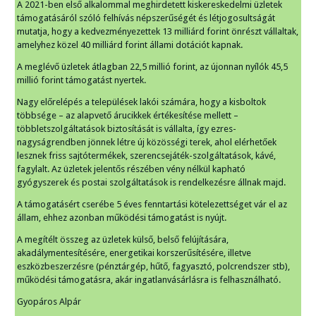
A 2021-ben első alkalommal meghirdetett kiskereskedelmi üzletek
támogatásáról szóló felhívás népszerűségét és létjogosultságát
mutatja, hogy a kedvezményezettek 13 milliárd forint önrészt vállaltak,
amelyhez közel 40 milliárd forint állami dotációt kapnak.
A meglévő üzletek átlagban 22,5 millió forint, az újonnan nyílók 45,5
millió forint támogatást nyertek.
Nagy előrelépés a települések lakói számára, hogy a kisboltok
többsége – az alapvető árucikkek értékesítése mellett –
többletszolgáltatások biztosítását is vállalta, így ezres-
nagyságrendben jönnek létre új közösségi terek, ahol elérhetőek
lesznek friss sajtótermékek, szerencsejáték-szolgáltatások, kávé,
fagylalt. Az üzletek jelentős részében vény nélkül kapható
gyógyszerek és postai szolgáltatások is rendelkezésre állnak majd.
A támogatásért cserébe 5 éves fenntartási kötelezettséget vár el az
állam, ehhez azonban működési támogatást is nyújt.
A megítélt összeg az üzletek külső, belső felújítására,
akadálymentesítésére, energetikai korszerűsítésére, illetve
eszközbeszerzésre (pénztárgép, hűtő, fagyasztó, polcrendszer stb),
működési támogatásra, akár ingatlanvásárlásra is felhasználható.
Gyopáros Alpár