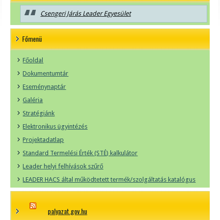
Csengeri Járás Leader Egyesület
Főmenü
Főoldal
Dokumentumtár
Eseménynaptár
Galéria
Stratégiánk
Elektronikus ügyintézés
Projektadatlap
Standard Termelési Érték (STÉ) kalkulátor
Leader helyi felhívások szűrő
LEADER HACS által működtetett termék/szolgáltatás katalógus
palyazat.gov.hu