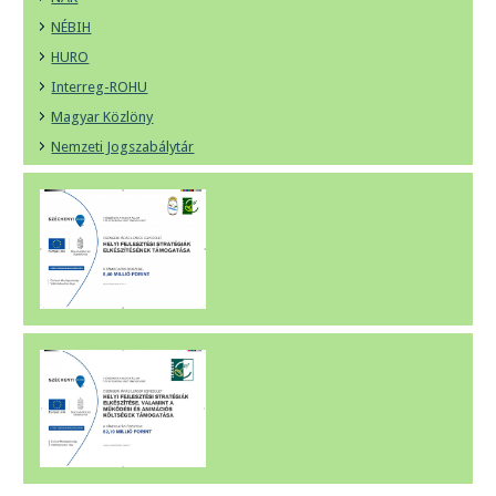
NÉBIH
HURO
Interreg-ROHU
Magyar Közlöny
Nemzeti Jogszabálytár