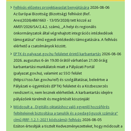
Felhívás előzetes projektjavaslat benyújtására
2026-08-06
Az Európai Bizottság (Bizottság) felhívást (Ref.
Ares(2026)4861663 - 13/05/2026) tett közzé az
AMIF/2026/SA/2.4.2. számú, „A helyi és regionális
önkormányzatok által végrehajtott integrációs intézkedések
támogatása” című egyedi intézkedés támogatására. A felhívás
elérhető a csatolmányok között.
EPTK és palyazat.gov.hu felületet érintő karbantartás
2026-08-06
2026. augusztus 6-án 19.00 órától várhatóan 21.00 óráig
karbantartási munkálatok miatt a Pályázati Portál
(palyazat.gov.hu), valamint az SSO felület
(https://sso.fair.gov.hu/eif) és szolgáltatásai, beleértve a
Pályázati e-ügyintézés (EPTK) felületet és a Közbeszerzés
rendszert is, nem lesznek elérhetőek. A karbantartás idejére
pályázóink türelmét és megértését köszönjük!
Módosult a „Digitális oktatáshoz való egyenlő hozzáférés
feltételeinek biztosítása a tanulók és a pedagógusok számára”
című (RRF-1.2.1-2021 kódszámú) felhívás
2026-08-05
Ezúton értesítjük a tisztelt Kedvezményezetteket, hogy módosult a