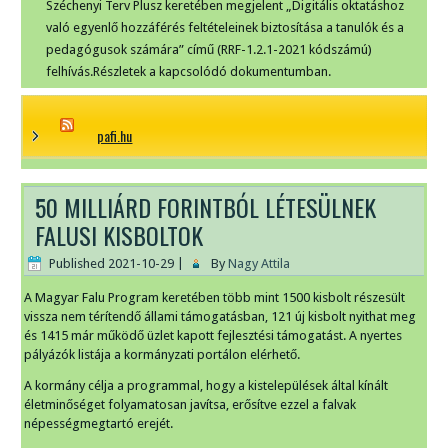
Széchenyi Terv Plusz keretében megjelent „Digitális oktatáshoz
való egyenlő hozzáférés feltételeinek biztosítása a tanulók és a
pedagógusok számára” című (RRF-1.2.1-2021 kódszámú)
felhívás.Részletek a kapcsolódó dokumentumban.
pafi.hu
50 MILLIÁRD FORINTBÓL LÉTESÜLNEK
FALUSI KISBOLTOK
Published
2021-10-29
|
By
Nagy Attila
A Magyar Falu Program keretében több mint 1500 kisbolt részesült
vissza nem térítendő állami támogatásban, 121 új kisbolt nyithat meg
és 1415 már működő üzlet kapott fejlesztési támogatást. A nyertes
pályázók listája a kormányzati portálon elérhető.
A kormány célja a programmal, hogy a kistelepülések által kínált
életminőséget folyamatosan javítsa, erősítve ezzel a falvak
népességmegtartó erejét.