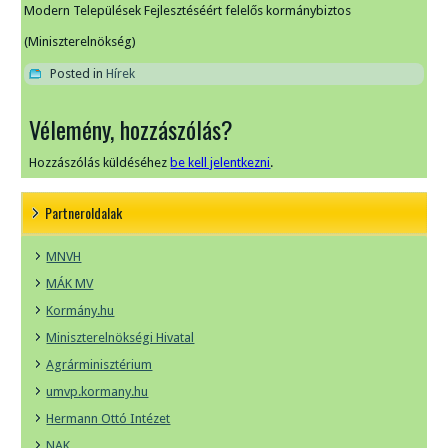
Modern Települések Fejlesztéséért felelős kormánybiztos
(Miniszterelnökség)
Posted in
Hírek
Vélemény, hozzászólás?
Hozzászólás küldéséhez
be kell jelentkezni
.
Partneroldalak
MNVH
MÁK MV
Kormány.hu
Miniszterelnökségi Hivatal
Agrárminisztérium
umvp.kormany.hu
Hermann Ottó Intézet
NAK