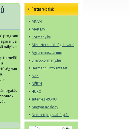
TÓ
Partneroldalak
MNVH
MÁK MV
um” program
Kormány.hu
egjelent a
Miniszterelnökségi Hivatal
ű pályázati
Agrárminisztérium
gi termelők
umvp.kormany.hu
 a
Hermann Ottó Intézet
hetőség van
 a
NAK
özök
NÉBIH
 támogatás
HURO
empontok
Interreg-ROHU
ívás
Magyar Közlöny
Nemzeti Jogszabálytár