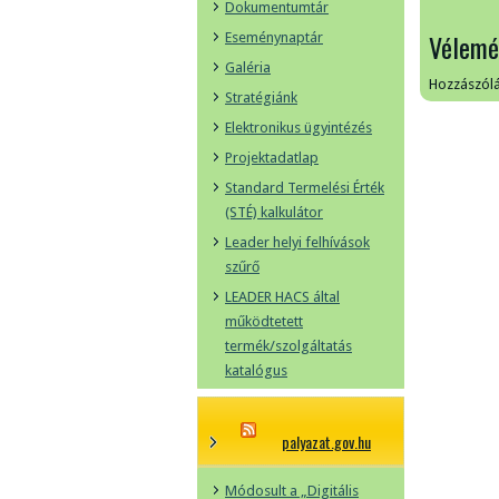
Dokumentumtár
Vélemé
Eseménynaptár
Galéria
Hozzászól
Stratégiánk
Elektronikus ügyintézés
Projektadatlap
Standard Termelési Érték
(STÉ) kalkulátor
Leader helyi felhívások
szűrő
LEADER HACS által
működtetett
termék/szolgáltatás
katalógus
palyazat.gov.hu
Módosult a „Digitális