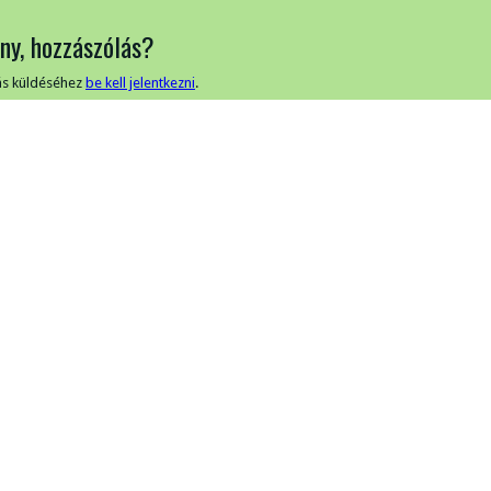
ny, hozzászólás?
ás küldéséhez
be kell jelentkezni
.