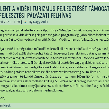
LENT A VIDÉKI TURIZMUS FEJLESZTÉSÉT TÁMOGA
FEJLESZTÉSI PÁLYÁZATI FELHÍVÁS
hed
2021-11-26
|
By
Nagy Attila
g Kormányának elkötelezett célja, hogy a “Megújuló vidék, megújuló agrári
egerősítse a vidéki térségek gazdaságát. A program legújabb állomásaként m
dasági tevékenységek diverzifikációja – Vidéki turizmus fejlesztése elnevezés
célja a vidéki térségekben működő, mikrovállalkozásnak minősülő mezőgazdasá
 már működő szálláshely szolgáltatatói tevékenységeinek támogatása, valamint
erzés és a foglalkoztatás erősítése. A felhívás keretein belül többek között le
tal már működtetett szálláshelyek továbbfejlesztésére vagy újak létrehozására,
kiegészítő turisztikai szolgáltatások kialakítására, és az ehhez szükséges eszk
e. A támogatásra rendelkezésre álló tervezett keretösszeg 50 milliárd Ft.
ető vissza nem térítendő támogatás összege maximum 100 millió forint, míg a
értéke az összes elszámolható költség 50-70%-a lehet térségi besorolási sz
támogatási kérelmek benyújtására 2021. december 8-ától lesz lehetőség. A felh
 www.palyazat.gov.hu oldalon ismerhetők meg.
oda)
in
Hírek