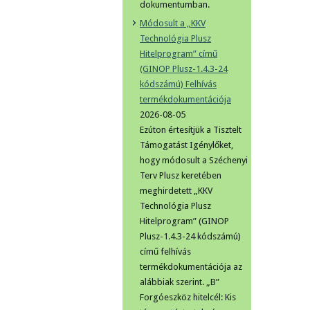
dokumentumban.
Módosult a „KKV
Technológia Plusz
Hitelprogram” című
(GINOP Plusz-1.4.3-24
kódszámú) Felhívás
termékdokumentációja
2026-08-05
Ezúton értesítjük a Tisztelt
Támogatást Igénylőket,
hogy módosult a Széchenyi
Terv Plusz keretében
meghirdetett „KKV
Technológia Plusz
Hitelprogram” (GINOP
Plusz-1.4.3-24 kódszámú)
című felhívás
termékdokumentációja az
alábbiak szerint. „B”
Forgóeszköz hitelcél: Kis