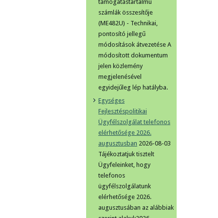
támogatástartalmú
számlák összesítője
(ME482U) - Technikai,
pontosító jellegű
módosítások átvezetése A
módosított dokumentum
jelen közlemény
megjelenésével
egyidejűleg lép hatályba.
Egységes
Fejlesztéspolitikai
Ügyfélszolgálat telefonos
elérhetősége 2026.
augusztusban
2026-08-03
Tájékoztatjuk tisztelt
Ügyfeleinket, hogy
telefonos
ügyfélszolgálatunk
elérhetősége 2026.
augusztusában az alábbiak