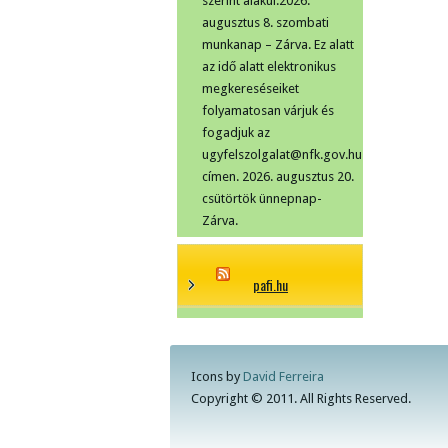
szerint alakul:2026.
augusztus 8. szombati
munkanap – Zárva. Ez alatt
az idő alatt elektronikus
megkereséseiket
folyamatosan várjuk és
fogadjuk az
ugyfelszolgalat@nfk.gov.hu
címen. 2026. augusztus 20.
csütörtök ünnepnap-
Zárva.
pafi.hu
Icons by
David Ferreira
Copyright © 2011. All Rights Reserved.