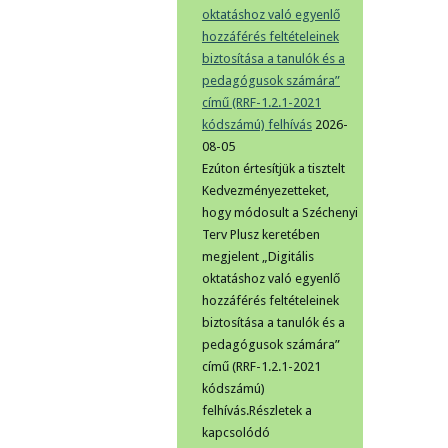
oktatáshoz való egyenlő
hozzáférés feltételeinek
biztosítása a tanulók és a
pedagógusok számára”
című (RRF-1.2.1-2021
kódszámú) felhívás
2026-
08-05
Ezúton értesítjük a tisztelt
Kedvezményezetteket,
hogy módosult a Széchenyi
Terv Plusz keretében
megjelent „Digitális
oktatáshoz való egyenlő
hozzáférés feltételeinek
biztosítása a tanulók és a
pedagógusok számára”
című (RRF-1.2.1-2021
kódszámú)
felhívás.Részletek a
kapcsolódó