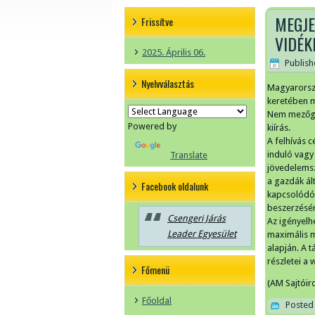
MEGJE
Frissítve
VIDÉK
2025. Április 06.
Publis
Nyelvválasztás
Magyarorszá
keretében m
Nem mezőgaz
Powered by
kiírás.
A felhívás 
induló vagy
Translate
jövedelemsz
a gazdák ál
Facebook oldalunk
kapcsolódó 
beszerzésér
Csengeri Járás
Az igényelh
Leader Egyesület
maximális m
alapján. A 
részletei a
Főmenü
(AM Sajtóir
Főoldal
Posted 