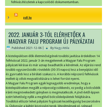
felhívás.Részletek a kapcsolódó dokumentumban.
pafi.hu
2022. JANUÁR 3-TÓL ELÉRHETŐEK A
MAGYAR FALU PROGRAM ÚJ PÁLYÁZATAI
Published
2021-12-06
|
By
Nagy Attila
A kistelepülésen élők életminőségének további javítása érdekében 14
felhívással 2022. január 3-án megjelennek a Magyar Falu Program
pályázati kiírásai és már aznap beadhatók a kérelmek. Az eljárási rend
tovább egyszerűsödik: rövidebb (30-35 napos) lesz a benyújtási idő
és gyorsabb lesz a bírálati szakasz is. A korábbi népszerű felhívások
mellett új célok megvalósítására is lehet forrást nyerni.
A Magyar Falu Program egyik legnagyobb eredménye, hogy a
kistelepüléseken megállt a népességcsökkenés, ez pedig a bölcsődék
iránti megnövekedett igényben is megmutatkozik. A jövő évtől éppen
ezért lehetőség nyílik a meglévő bölcsődeépületek felújítására.
Továbbá először lehet pályázni fogászati kezelőegység beszerzésére
is. Újdonság a kültéri közösségi terek, létesítmények pl. színpad