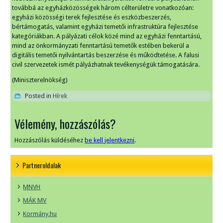
továbbá az egyházközösségek három célterületre vonatkozóan:
egyházi közösségi terek fejlesztése és eszközbeszerzés,
bértámogatás, valamint egyházi temetői infrastruktúra fejlesztése
kategóriákban. A pályázati célok közé mind az egyházi fenntartású,
mind az önkormányzati fenntartású temetők estében bekerül a
digitális temetői nyilvántartás beszerzése és működtetése. A falusi
civil szervezetek ismét pályázhatnak tevékenységük támogatására.
(Miniszterelnökség)
Posted in
Hírek
Vélemény, hozzászólás?
Hozzászólás küldéséhez
be kell jelentkezni
.
Partneroldalak
MNVH
MÁK MV
Kormány.hu