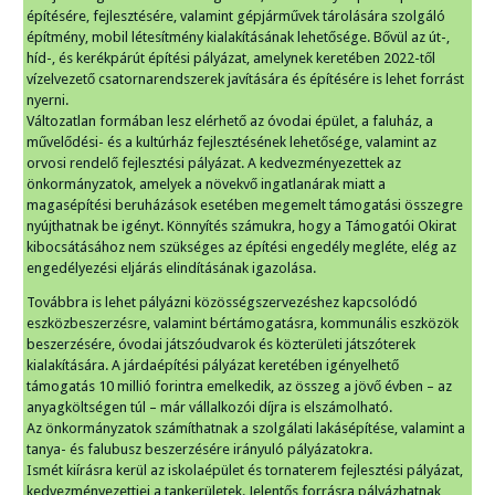
építésére, fejlesztésére, valamint gépjárművek tárolására szolgáló
építmény, mobil létesítmény kialakításának lehetősége. Bővül az út-,
híd-, és kerékpárút építési pályázat, amelynek keretében 2022-től
vízelvezető csatornarendszerek javítására és építésére is lehet forrást
nyerni.
Változatlan formában lesz elérhető az óvodai épület, a faluház, a
művelődési- és a kultúrház fejlesztésének lehetősége, valamint az
orvosi rendelő fejlesztési pályázat. A kedvezményezettek az
önkormányzatok, amelyek a növekvő ingatlanárak miatt a
magasépítési beruházások esetében megemelt támogatási összegre
nyújthatnak be igényt. Könnyítés számukra, hogy a Támogatói Okirat
kibocsátásához nem szükséges az építési engedély megléte, elég az
engedélyezési eljárás elindításának igazolása.
Továbbra is lehet pályázni közösségszervezéshez kapcsolódó
eszközbeszerzésre, valamint bértámogatásra, kommunális eszközök
beszerzésére, óvodai játszóudvarok és közterületi játszóterek
kialakítására. A járdaépítési pályázat keretében igényelhető
támogatás 10 millió forintra emelkedik, az összeg a jövő évben – az
anyagköltségen túl – már vállalkozói díjra is elszámolható.
Az önkormányzatok számíthatnak a szolgálati lakásépítése, valamint a
tanya- és falubusz beszerzésére irányuló pályázatokra.
Ismét kiírásra kerül az iskolaépület és tornaterem fejlesztési pályázat,
kedvezményezettjei a tankerületek. Jelentős forrásra pályázhatnak