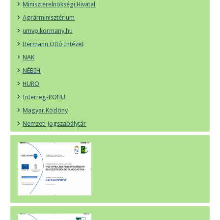
Miniszterelnökségi Hivatal
Agrárminisztérium
umvp.kormany.hu
Hermann Ottó Intézet
NAK
NÉBIH
HURO
Interreg-ROHU
Magyar Közlöny
Nemzeti Jogszabálytár