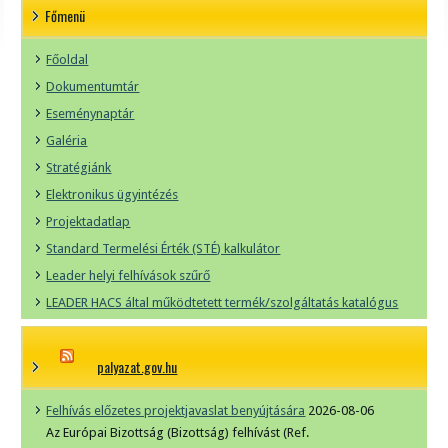
Főmenü
Főoldal
Dokumentumtár
Eseménynaptár
Galéria
Stratégiánk
Elektronikus ügyintézés
Projektadatlap
Standard Termelési Érték (STÉ) kalkulátor
Leader helyi felhívások szűrő
LEADER HACS által működtetett termék/szolgáltatás katalógus
palyazat.gov.hu
Felhívás előzetes projektjavaslat benyújtására
2026-08-06
Az Európai Bizottság (Bizottság) felhívást (Ref.