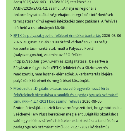
Ares(2026)4861663 - 13/05/2026) tett közzé az
AMIF/2026/SA/2.4.2. számú, „A helyi és regionális
önkormányzatok által végrehajtott integrációs intézkedések
támogatása” című egyedi intézkedés támogatására. A felhívás
elérhető a csatolmányok között.
EPTK és palyazat.gov.hu felületet érintő karbantartás
2026-08-06
2026. augusztus 6-án 19.00 órától várhatóan 21.00 óráig
karbantartási munkálatok miatt a Pályázati Portál
(palyazat.gov.hu), valamint az SSO felület
(https://sso.fair.gov.hu/eif) és szolgáltatásai, beleértve a
Pályázati e-ügyintézés (EPTK) felületet és a Közbeszerzés
rendszert is, nem lesznek elérhetőek. A karbantartás idejére
pályázóink türelmét és megértését köszönjük!
Módosult a „Digitális oktatáshoz való egyenlő hozzáférés
feltételeinek biztosítása a tanulók és a pedagógusok számára”
című (RRF-1.2.1-2021 kódszámú) felhívás
2026-08-05
Ezúton értesítjük a tisztelt Kedvezményezetteket, hogy módosult a
Széchenyi Terv Plusz keretében megjelent „Digitális oktatáshoz
való egyenlő hozzáférés feltételeinek biztosítása a tanulók és a
pedagógusok számára” című (RRF-1.2.1-2021 kódszámú)