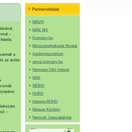
Partneroldalak
MNVH
tásával,
MÁK MV
ammal –
Kormány.hu
felelős
Miniszterelnökségi Hivatal
Agrárminisztérium
 vannak a
 és az azóta
umvp.kormany.hu
Hermann Ottó Intézet
NAK
k
NÉBIH
kocsmák
 Gyopáros
HURO
Interreg-ROHU
lélekszám
Magyar Közlöny
sít –
Nemzeti Jogszabálytár