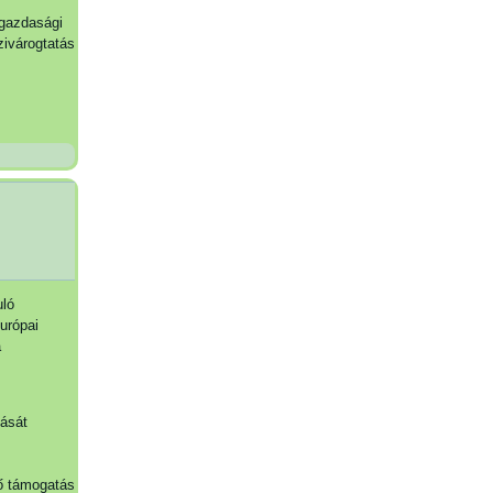
őgazdasági
zivárogtatás
uló
európai
a
tását
tő támogatás