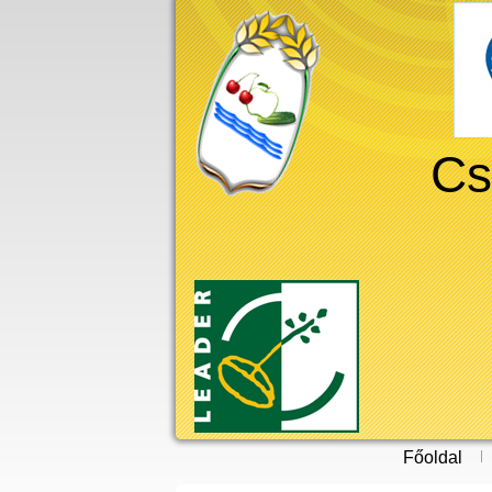
Cs
Főoldal