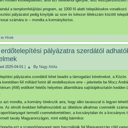
n minden kistelepülésen, ahol ezt feltétlenül igénylik, lesz készpénzkifizető
raindul a templomfelújítási program, az 1000 fő alatti településekre vonatkozó
sztési pályázatot pedig kinyitják az ezer és kétezer lélekszám közötti telepü
onosai számára is – mondta a kormánybiztos.
 in
Hírek
 erdőtelepítési pályázatra szerdától adható
relmek
hed
2025-04-01
|
By
Nagy Attila
elepítési pályázatra szerdától lehet beadni a támogatási kérelmeket, a Közös
a keretében 64 milliárd forint áll rendelkezésre erre – jelentette be Mocz Andr
térium (AM) erdőkért felelős helyettes államtitkára sajtótájékoztatón kedden
.
 azt mondta, a kormány törekszik arra, hogy idén tavasszal is legyen lehet
re. Az elmúlt években felhalmozódott az ültetésre alkalmas csemeték száma
zaporítóanyagot termelő csemetekertekben, a kocsánytalan és a kocsányos tö
rmett tavaly Magyarországon, mint eddig bármikor.
, hogyha ezt a szaporítóanyagot nem használnák fel Magyarország zöld vag