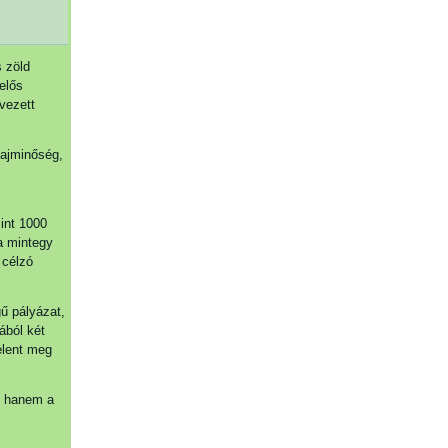
 zöld
elős
vezett
lajminőség,
int 1000
ra mintegy
 célzó
gű pályázat,
ából két
elent meg
, hanem a