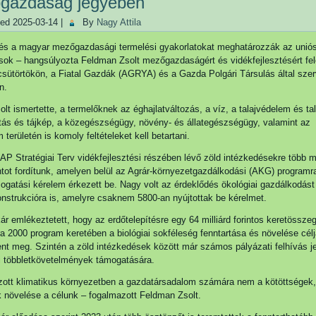
gazdaság jegyében
hed
2025-03-14
|
By
Nagy Attila
 és a magyar mezőgazdasági termelési gyakorlatokat meghatározzák az uniós
ok – hangsúlyozta Feldman Zsolt mezőgazdaságért és vidékfejlesztésért fel
 csütörtökön, a Fiatal Gazdák (AGRYA) és a Gazda Polgári Társulás által szer
n.
lt ismertette, a termelőknek az éghajlatváltozás, a víz, a talajvédelem és ta
itás és tájkép, a közegészségügy, növény- és állategészségügy, valamint az
 területén is komoly feltételeket kell betartani.
P Stratégiai Terv vidékfejlesztési részében lévő zöld intézkedésekre több m
rintot fordítunk, amelyen belül az Agrár-környezetgazdálkodási (AKG) program
ogatási kérelem érkezett be. Nagy volt az érdeklődés ökológiai gazdálkodást
onstrukcióra is, amelyre csaknem 5800-an nyújtottak be kérelmet.
kár emlékeztetett, hogy az erdőtelepítésre egy 64 milliárd forintos keretössze
a 2000 program keretében a biológiai sokféleség fenntartása és növelése célj
lent meg. Szintén a zöld intézkedések között már számos pályázati felhívás j
éti többletkövetelmények támogatására.
zott klimatikus környezetben a gazdatársadalom számára nem a kötöttségek
 növelése a célunk – fogalmazott Feldman Zsolt.