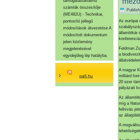
mező
támogatástartalmú
számlák összesítője
Publis
(ME482U) - Technikai,
Az európai
pontosító jellegű
szabályozás
módosítások átvezetése A
államtitkár
módosított dokumentum
konferenciá
jelen közlemény
Feldman Zso
megjelenésével
a biodiverz
egyidejűleg lép hatályba.
állatvédelem
A magyar KA
pafi.hu
milliárd fo
20 ezer tám
pályázati k
Az államtit
míg a Natur
felhívás je
az állatjól
A megválto
lehetőségek