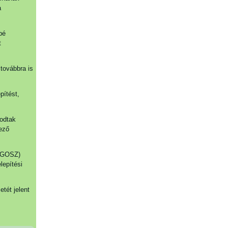
a
bé
t
továbbra is
pítést,
kodtak
ező
MEGOSZ)
lepítési
tét jelent