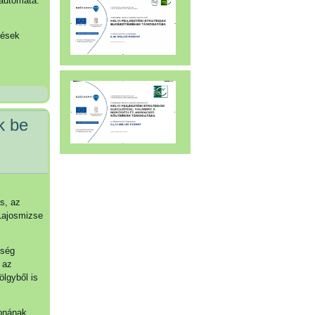
 automata.
lések
k be
ás, az
 Lajosmizse
őség
 az
lgyből is
yonának