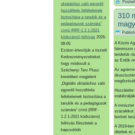
Posted
oktatáshoz való egyenlő
hozzáférés feltételeinek
310 m
biztosítása a tanulók és a
magya
pedagógusok számára”
című (RRF-1.2.1-2021
Publis
kódszámú) felhívás
2026-
A Közös Agr
08-05
háromszor a
Ezúton értesítjük a tisztelt
területük n
Kedvezményezetteket,
az Erdők n
hogy módosult a
Az agrármin
Széchenyi Terv Plusz
ökoszisztém
keretében megjelent
megőrzésé
„Digitális oktatáshoz való
egyenlő hozzáférés
Hozzátette:
stabilizálj
feltételeinek biztosítása a
tanulók és a pedagógusok
A miniszter 
számára” című (RRF-
százalékot.
1.2.1-2021 kódszámú)
borított te
felhívás.Részletek a
A 2019-ben 
kapcsolódó
ültettek el,