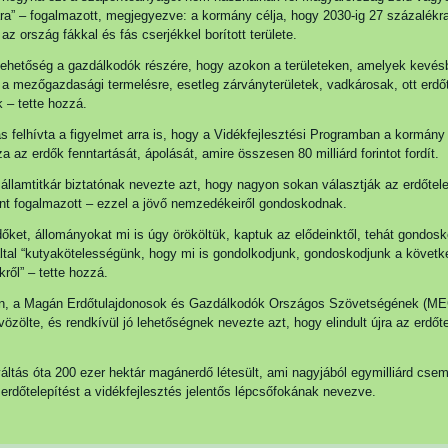
ra” – fogalmazott, megjegyezve: a kormány célja, hogy 2030-ig 27 százalékr
az ország fákkal és fás cserjékkel borított területe.
lehetőség a gazdálkodók részére, hogy azokon a területeken, amelyek kevés
a mezőgazdasági termelésre, esetleg zárványterületek, vadkárosak, ott erdő
k – tette hozzá.
 felhívta a figyelmet arra is, hogy a Vidékfejlesztési Programban a kormány 
a az erdők fenntartását, ápolását, amire összesen 80 milliárd forintot fordít.
 államtitkár biztatónak nevezte azt, hogy nagyon sokan választják az erdőtele
nt fogalmazott – ezzel a jövő nemzedékeiről gondoskodnak.
dőket, állományokat mi is úgy örököltük, kaptuk az elődeinktől, tehát gondos
által “kutyakötelességünk, hogy mi is gondolkodjunk, gondoskodjunk a követk
ől” – tette hozzá.
án, a Magán Erdőtulajdonosok és Gazdálkodók Országos Szövetségének (
vözölte, és rendkívül jó lehetőségnek nevezte azt, hogy elindult újra az erdőte
áltás óta 200 ezer hektár magánerdő létesült, ami nagyjából egymilliárd cseme
erdőtelepítést a vidékfejlesztés jelentős lépcsőfokának nevezve.