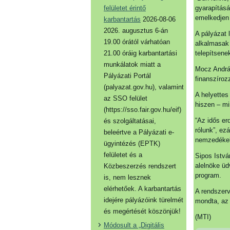
felületet érintő
gyarapításá
emelkedjen 
karbantartás
2026-08-06
2026. augusztus 6-án
A pályázat 
19.00 órától várhatóan
alkalmasak 
21.00 óráig karbantartási
telepítsene
munkálatok miatt a
Mocz András
Pályázati Portál
finanszírozz
(palyazat.gov.hu), valamint
A helyettes
az SSO felület
hiszen – mi
(https://sso.fair.gov.hu/eif)
“Az idős er
és szolgáltatásai,
rólunk”, ez
beleértve a Pályázati e-
nemzedékekr
ügyintézés (EPTK)
felületet és a
Sipos Istv
alelnöke üd
Közbeszerzés rendszert
program.
is, nem lesznek
elérhetőek. A karbantartás
A rendszerv
idejére pályázóink türelmét
mondta, az 
és megértését köszönjük!
(MTI)
Módosult a „Digitális