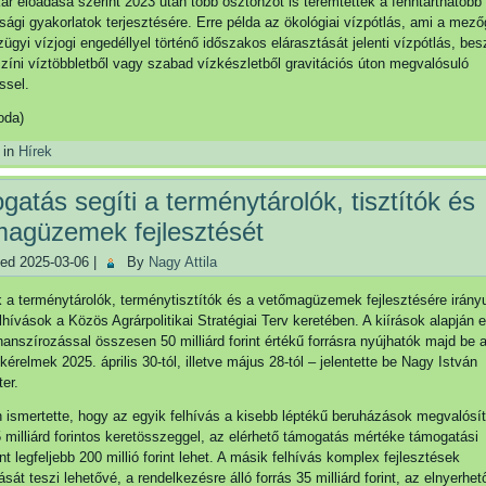
kár előadása szerint 2023 után több ösztönzőt is teremtettek a fenntarthatóbb
gi gyakorlatok terjesztésére. Erre példa az ökológiai vízpótlás, ami a mez
ízügyi vízjogi engedéllyel történő időszakos elárasztását jelenti vízpótlás, bes
lszíni víztöbbletből vagy szabad vízkészletből gravitációs úton megvalósuló
ssel.
oda)
 in
Hírek
atás segíti a terménytárolók, tisztítók és
magüzemek fejlesztését
hed
2025-03-06
|
By
Nagy Attila
 a terménytárolók, terménytisztítók és a vetőmagüzemek fejlesztésére irány
elhívások a Közös Agrárpolitikai Stratégiai Terv keretében. A kiírások alapján 
inanszírozással összesen 50 milliárd forint értékű forrásra nyújhatók majd be 
érelmek 2025. április 30-tól, illetve május 28-tól – jelentette be Nagy István
er.
 ismertette, hogy az egyik felhívás a kisebb léptékű beruházások megvalósí
5 milliárd forintos keretösszeggel, az elérhető támogatás mértéke támogatási
t legfeljebb 200 millió forint lehet. A másik felhívás komplex fejlesztések
sát teszi lehetővé, a rendelkezésre álló forrás 35 milliárd forint, az elnyerhe