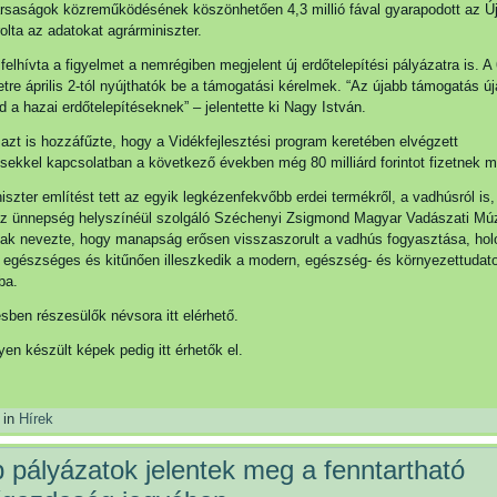
ársaságok közreműködésének köszönhetően 4,3 millió fával gyarapodott az Új
rolta az adatokat agrárminiszter.
felhívta a figyelmet a nemrégiben megjelent új erdőtelepítési pályázatra is. A 
retre április 2-tól nyújthatók be a támogatási kérelmek. “Az újabb támogatás ú
ad a hazai erdőtelepítéseknek” – jelentette ki Nagy István.
 azt is hozzáfűzte, hogy a Vidékfejlesztési program keretében elvégzett
ésekkel kapcsolatban a következő években még 80 milliárd forintot fizetnek ma
iszter említést tett az egyik legkézenfekvőbb erdei termékről, a vadhúsról is
l az ünnepség helyszínéül szolgáló Széchenyi Zsigmond Magyar Vadászati M
ak nevezte, hogy manapság erősen visszaszorult a vadhús fogyasztása, holo
n egészséges és kitűnően illeszkedik a modern, egészség- és környezettudat
ba.
sben részesülők névsora itt elérhető.
n készült képek pedig itt érhetők el.
 in
Hírek
 pályázatok jelentek meg a fenntartható