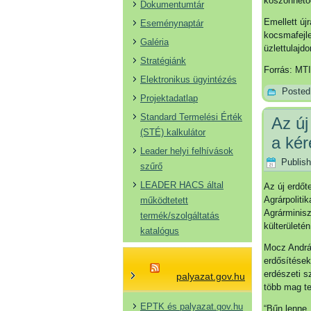
köszönhetőe
Dokumentumtár
Emellett új
Eseménynaptár
kocsmafejle
Galéria
üzlettulajd
Stratégiánk
Forrás: MTI
Elektronikus ügyintézés
Posted
Projektadatlap
Standard Termelési Érték
Az új
(STÉ) kalkulátor
a ké
Leader helyi felhívások
Publis
szűrő
LEADER HACS által
Az új erdőt
Agrárpolitik
működtetett
Agrárminisz
termék/szolgáltatás
külterületén
katalógus
Mocz András
erdősítések
erdészeti s
palyazat.gov.hu
több mag te
EPTK és palyazat.gov.hu
“Bűn lenne