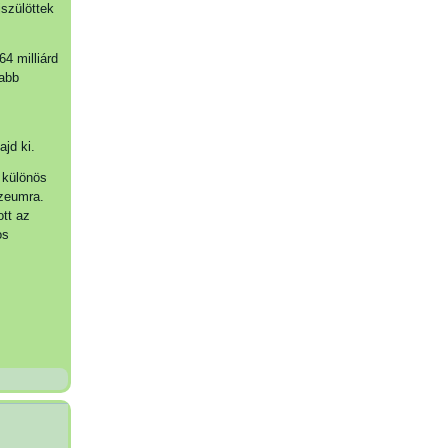
szülöttek
64 milliárd
jabb
jd ki.
, különös
úzeumra.
tt az
os