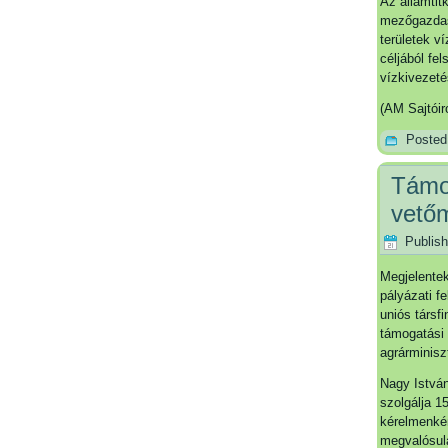
Az államtit
mezőgazdasá
területek v
céljából fe
vízkivezeté
(AM Sajtóir
Posted
Támog
vető
Publis
Megjelentek
pályázati f
uniós társf
támogatási k
agrárminiszt
Nagy István
szolgálja 1
kérelmenkén
megvalósulá