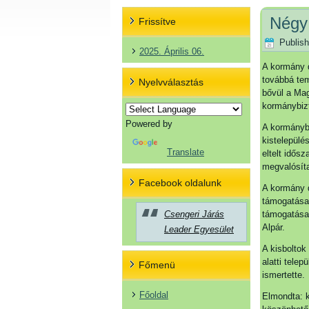
Négy
Frissítve
Publis
2025. Április 06.
A kormány d
továbbá tem
Nyelvválasztás
bővül a Mag
kormánybiz
Powered by
A kormánybi
kistelepülé
Translate
eltelt idős
megvalósíta
Facebook oldalunk
A kormány d
támogatása 
Csengeri Járás
támogatása 
Alpár.
Leader Egyesület
A kisboltok
alatti telep
Főmenü
ismertette.
Főoldal
Elmondta: k