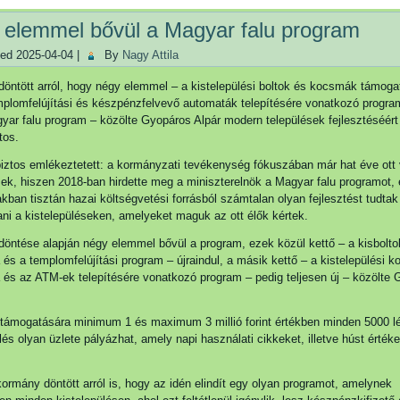
 elemmel bővül a Magyar falu program
hed
2025-04-04
|
By
Nagy Attila
öntött arról, hogy négy elemmel – a kistelepülési boltok és kocsmák támoga
plomfelújítási és készpénzfelvevő automaták telepítésére vonatkozó progr
yar falu program – közölte Gyopáros Alpár modern települések fejlesztéséért 
tos.
ztos emlékeztetett: a kormányzati tevékenység fókuszában már hat éve ott
sek, hiszen 2018-ban hirdette meg a miniszterelnök a Magyar falu programot,
zakban tisztán hazai költségvetési forrásból számtalan olyan fejlesztést tudtak
ni a kistelepüléseken, amelyeket maguk az ott élők kértek.
öntése alapján négy elemmel bővül a program, ezek közül kettő – a kisbolto
és a templomfelújítási program – újraindul, a másik kettő – a kistelepülési 
és az ATM-ek telepítésére vonatkozó program – pedig teljesen új – közölte
 támogatására minimum 1 és maximum 3 millió forint értékben minden 5000 
ülés olyan üzlete pályázhat, amely napi használati cikkeket, illetve húst értéke
ormány döntött arról is, hogy az idén elindít egy olyan programot, amelynek