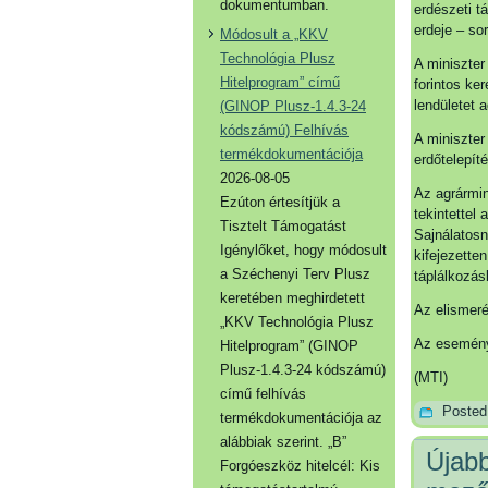
dokumentumban.
erdészeti t
erdeje – so
Módosult a „KKV
Technológia Plusz
A miniszter 
Hitelprogram” című
forintos ke
lendületet 
(GINOP Plusz-1.4.3-24
kódszámú) Felhívás
A miniszter
termékdokumentációja
erdőtelepít
2026-08-05
Az agrármin
Ezúton értesítjük a
tekintette
Tisztelt Támogatást
Sajnálatosn
Igénylőket, hogy módosult
kifejezette
a Széchenyi Terv Plusz
táplálkozás
keretében meghirdetett
Az elismeré
„KKV Technológia Plusz
Az eseménye
Hitelprogram” (GINOP
Plusz-1.4.3-24 kódszámú)
(MTI)
című felhívás
Posted
termékdokumentációja az
alábbiak szerint. „B”
Újabb
Forgóeszköz hitelcél: Kis