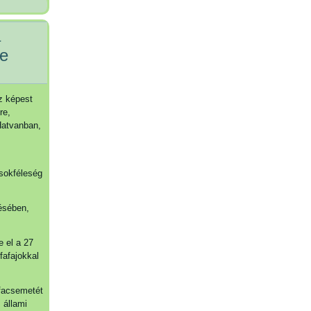
a
re
oz képest
re,
 Hatvanban,
 sokféleség
ésében,
e el a 27
fafajokkal
 facsemetét
 állami