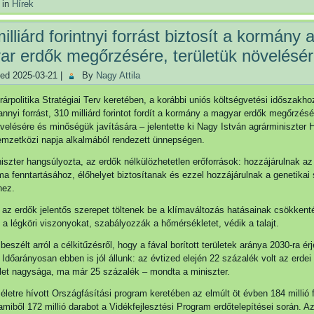
 in
Hírek
illiárd forintnyi forrást biztosít a kormány 
r erdők megőrzésére, területük növelésé
hed
2025-03-21
|
By
Nagy Attila
árpolitika Stratégiai Terv keretében, a korábbi uniós költségvetési időszakh
nnyi forrást, 310 milliárd forintot fordít a kormány a magyar erdők megőrzésé
övelésére és minőségük javítására – jelentette ki Nagy István agrárminiszter
emzetközi napja alkalmából rendezett ünnepségen.
iszter hangsúlyozta, az erdők nélkülözhetetlen erőforrások: hozzájárulnak az
a fenntartásához, élőhelyet biztosítanak és ezzel hozzájárulnak a genetikai
hez.
 az erdők jelentős szerepet töltenek be a klímaváltozás hatásainak csökkent
ák a légköri viszonyokat, szabályozzák a hőmérsékletet, védik a talajt.
beszélt arról a célkitűzésről, hogy a fával borított területek aránya 2030-ra érj
 Időarányosan ebben is jól állunk: az évtized elején 22 százalék volt az erdei 
rület nagysága, ma már 25 százalék – mondta a miniszter.
életre hívott Országfásítási program keretében az elmúlt öt évben 184 millió
 amiből 172 millió darabot a Vidékfejlesztési Program erdőtelepítései során. Az